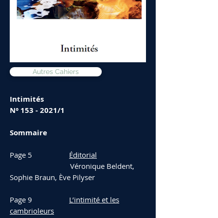
Autres Cahiers
Intimités
N°
153 - 2021
/1
Sommaire
Page 5
Éditorial
Véronique Beldent,
Sophie Braun, Ève Pilyser
Page 9
L’intimité et les
cambrioleurs