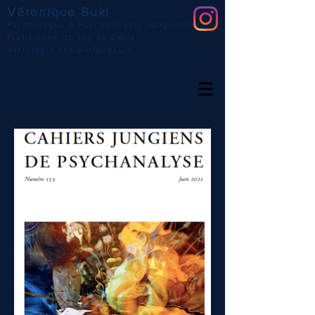
Véronique Buki
Psychologue & Psychanalyste Jungienne
Praticienne du Jeu de Sable
Astrologie des profondeurs