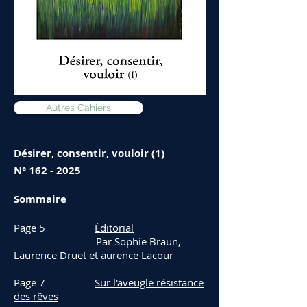
Autres Cahiers
Désirer, consentir, vouloir (1)
N°
162 - 2025
Sommaire
Page 5
Éditorial
P
ar
Sophie Braun
,​
L
aurence Druet
​ et
aurence Lacour
Page 7
Sur l'aveugle résistance
des rêves