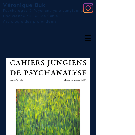
Véronique Buki
Psychologue & Psychanalyste Jungienne
Praticienne du Jeu de Sable
Astrologie des profondeurs